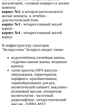
ингаляторий, «соляная пещера») и жилые
комнаты
корпус №2
, в котором располагаются
жилые комнаты и лечебно-
диагностический блок.
корпус №3
- четырехэтажный жилой
корпус
корпус №4
- четырехэтажный жилой
корпус
В инфраструктуру санатория
"Белорусочка" Беларусь входит также:
водолечебница (лечебные ванны,
гидромассажные ванны, вихревые
ванны);
салон красоты (SPA-капсула -
обертывания, термотерапия,
парафанго, криобинтование,
термообертывание для рук;
косметический кабинет; вакуумно-
роликовый массаж, аппаратная
косметология - частотный
радиолифтинг, элетростатический
массаж - ХИВА-МАТ,