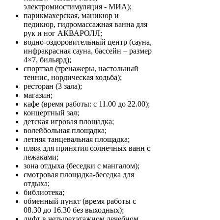
электромиостимуляция - МИА);
парикмахерская, маникюр и
педикюр, гидромассажная ванна для
рук и ног АКВАРОЛЛ;
водно-оздоровительный центр (сауна,
инфракрасная сауна, бассейн – размер
4×7, бильярд);
спортзал (тренажеры, настольный
теннис, нордическая ходьба);
ресторан (3 зала);
магазин;
кафе (время работы: с 11.00 до 22.00);
концертный зал;
детская игровая площадка;
волейбольная площадка;
летняя танцевальная площадка;
пляж для принятия солнечных ванн с
лежаками;
зона отдыха (беседки с мангалом);
смотровая площадка-беседка для
отдыха;
библиотека;
обменный пункт (время работы с
08.30 до 16.30 без выходных);
лифт в четырехэтажном лечебном