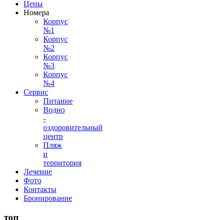
Цены
Номера
Корпус
№1
Корпус
№2
Корпус
№3
Корпус
№4
Сервис
Питание
Водно
-
оздоровительный
центр
Пляж
и
территория
Лечение
Фото
Контакты
Бронирование
топ